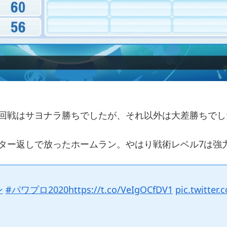
3回戦はサヨナラ勝ちでしたが、それ以外は大差勝ちでし
ター返しで放ったホームラン。やはり戦術レベル7は強
ン
#パワプロ2020
https://t.co/VeIgOCfDV1
pic.twitter