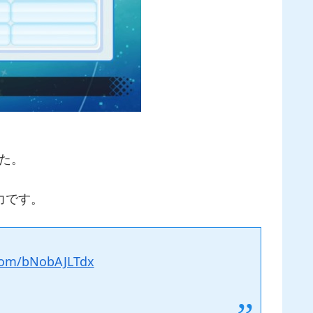
た。
力です。
.com/bNobAJLTdx