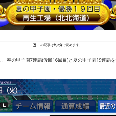
この記事は
約2分
で読めます。
し、春の甲子園7連覇(優勝16回目)と夏の甲子園19連覇