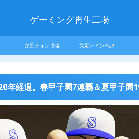
ゲーミング再生工場
栄冠ナイン攻略
栄冠ナイン日記
 丸20年経過。春甲子園7連覇＆夏甲子園