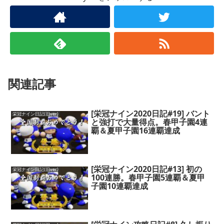
関連記事
[栄冠ナイン2020日記#19] バント
栄冠ナイン日記(旧ver)
と強打で大量得点。春甲子園4連
覇＆夏甲子園16連覇達成
[栄冠ナイン2020日記#13] 初の
栄冠ナイン日記(旧ver)
100連勝。春甲子園5連覇＆夏甲
子園10連覇達成