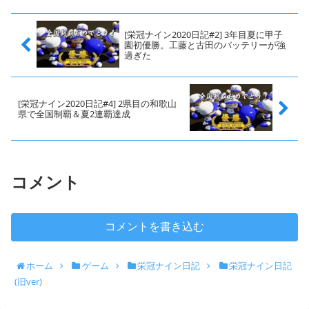
[栄冠ナイン2020日記#2] 3年目夏に甲子
園初優勝。工藤と古田のバッテリーが強
過ぎた
[栄冠ナイン2020日記#4] 2県目の和歌山
県で全国制覇＆夏2連覇達成
コメント
コメントを書き込む
ホーム
ゲーム
栄冠ナイン日記
栄冠ナイン日記
(旧ver)