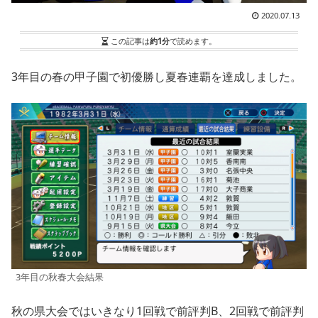
2020.07.13
この記事は
約1分
で読めます。
3年目の春の甲子園で初優勝し夏春連覇を達成しました。
3年目の秋春大会結果
秋の県大会ではいきなり1回戦で前評判B、2回戦で前評判