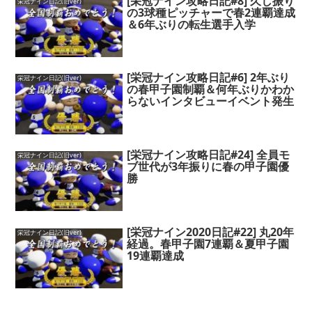
[栄冠ナイン攻略日記#8] 久し振り
栄冠ナイン日記(旧ver)
の3球種ピッチャーで春2連覇達成
＆6年ぶりの転生選手入学
[栄冠ナイン攻略日記#6] 2年ぶり
栄冠ナイン日記(旧ver)
の春甲子園制覇＆何年ぶりかわか
らないインタビューイベント発生
[栄冠ナイン攻略日記#24] 全員モ
栄冠ナイン日記(旧ver)
ブ世代が3年振りに春の甲子園優
勝
[栄冠ナイン2020日記#22] 丸20年
栄冠ナイン日記(旧ver)
経過。春甲子園7連覇＆夏甲子園
19連覇達成