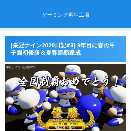
ゲーミング再生工場
[栄冠ナイン2020日記#3] 3年目に春の甲
子園初優勝＆夏春連覇達成
栄冠ナイン日記(旧ver)