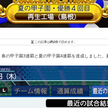
この記事は
約2分
で読めます。
、春の甲子園3連覇と夏の甲子園4連覇を達成しました。