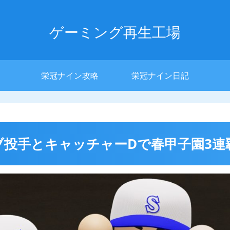
ゲーミング再生工場
栄冠ナイン攻略
栄冠ナイン日記
 モブ投手とキャッチャーDで春甲子園3