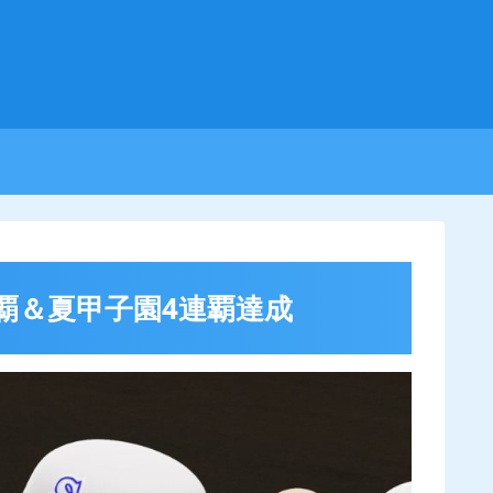
連覇＆夏甲子園4連覇達成