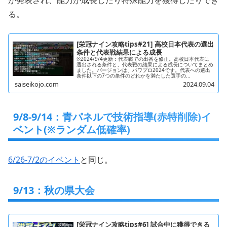
る。
[栄冠ナイン攻略tips#21] 高校日本代表の選出
条件と代表戦結果による成長
※2024/9/4更新：代表戦での出番を修正。高校日本代表に
選出される条件と、代表戦の結果による成長についてまとめ
ました。バージョンは、パワプロ2024です。代表への選出
条件以下の7つの条件のどれかを満たした選手の...
saiseikojo.com
2024.09.04
9/8-9/14：青パネルで技術指導(赤特削除)イ
ベント(※ランダム低確率)
6/26-7/2のイベント
と同じ。
9/13：秋の県大会
[栄冠ナイン攻略tips#6] 試合中に獲得できる