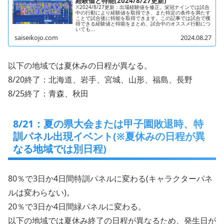
経験値と特能(2024/8/27更新)
※2024/8/27更新：出場経験値を修正。栄冠ナインでは試合
中の行動により経験値を取得でき、また特定の条件を満たす
ことで試合後に特能を取得できます。この記事では試合で獲
得できる経験値と特能をまとめ、試合中のオススメ行動につ
いても...
saiseikojo.com
2024.08.27
以下の地域では夏休みの日程が異なる。
8/20終了：北海道、岩手、宮城、山形、福島、長野
8/25終了：青森、秋田
8/21：夏の県大会または甲子園敗退時、特
訓パネル出現イベント(※夏休みの日程が異
なる地域では別日程)
80％で3日か4日間特訓パネルに変わる(キャラクターパネ
ルは変わらない)。
20％で3日か4日間緑パネルに変わる。
以下の地域では夏休み終了の日程が異なるため、発生日が