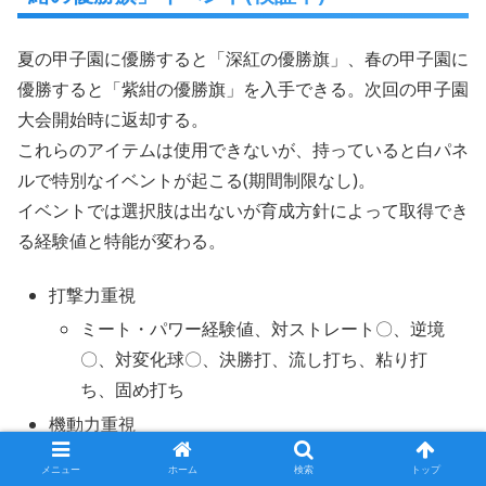
夏の甲子園に優勝すると「深紅の優勝旗」、春の甲子園に
優勝すると「紫紺の優勝旗」を入手できる。次回の甲子園
大会開始時に返却する。
これらのアイテムは使用できないが、持っていると白パネ
ルで特別なイベントが起こる(期間制限なし)。
イベントでは選択肢は出ないが育成方針によって取得でき
る経験値と特能が変わる。
打撃力重視
ミート・パワー経験値、対ストレート〇、逆境
〇、対変化球〇、決勝打、流し打ち、粘り打
ち、固め打ち
機動力重視
ミート・走力経験値、走塁＋１、内野安打〇、
メニュー
ホーム
検索
トップ