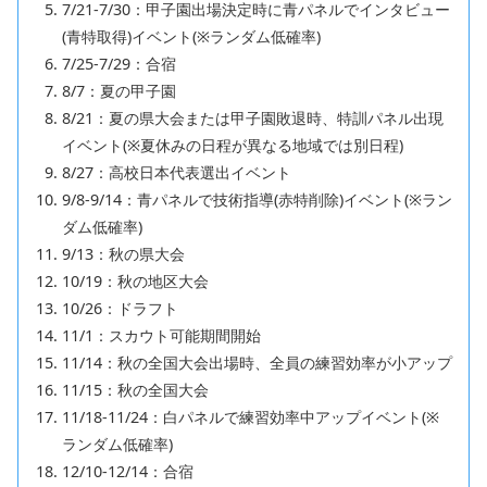
7/21-7/30：甲子園出場決定時に青パネルでインタビュー
(青特取得)イベント(※ランダム低確率)
7/25-7/29：合宿
8/7：夏の甲子園
8/21：夏の県大会または甲子園敗退時、特訓パネル出現
イベント(※夏休みの日程が異なる地域では別日程)
8/27：高校日本代表選出イベント
9/8-9/14：青パネルで技術指導(赤特削除)イベント(※ラン
ダム低確率)
9/13：秋の県大会
10/19：秋の地区大会
10/26：ドラフト
11/1：スカウト可能期間開始
11/14：秋の全国大会出場時、全員の練習効率が小アップ
11/15：秋の全国大会
11/18-11/24：白パネルで練習効率中アップイベント(※
ランダム低確率)
12/10-12/14：合宿