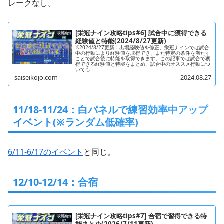
レークなし。
[栄冠ナイン攻略tips#6] 試合中に獲得できる
経験値と特能(2024/8/27更新)
※2024/8/27更新：出場経験値を修正。栄冠ナインでは試合
中の行動により経験値を取得でき、また特定の条件を満たす
ことで試合後に特能を取得できます。この記事では試合で獲
得できる経験値と特能をまとめ、試合中のオススメ行動につ
いても...
saiseikojo.com
2024.08.27
11/18-11/24：白パネルで練習効率中アップ
イベント(※ランダム低確率)
6/11-6/17のイベント
と同じ。
12/10-12/14：合宿
[栄冠ナイン攻略tips#7] 合宿で習得できる特