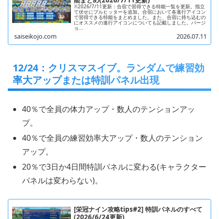
能まとめ(2026/7/11更新)
※2026/7/11更新：合宿で習得できる特能一覧を更新。指立
て伏せにプルヒッターを追加。合宿において各進行アイコン
で習得できる特能をまとめました。また、合宿に持ち込むの
にオススメの進行アイコンについても記載しました。バージ
ョ...
saiseikojo.com
2026.07.11
12/24：クリスマスイブ。ランダムで練習効
率大アップまたは特訓パネル出現
40％で全員の体力アップ・数人のテンションアッ
プ。
40％で全員の練習効率大アップ・数人のテンション
アップ。
20％で3日か4日間特訓パネルに変わる(キャラクター
パネルは変わらない)。
[栄冠ナイン攻略tips#2] 特訓パネルのすべて
(2026/6/24更新)