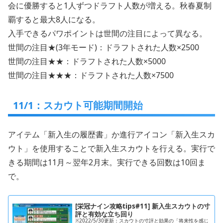
会に優勝すると1人ずつドラフト人数が増える。秋春夏制
覇すると最大8人になる。
入手できるパワポイントは世間の注目によって異なる。
世間の注目★(3年モード)：ドラフトされた人数×2500
世間の注目★★：ドラフトされた人数×5000
世間の注目★★★：ドラフトされた人数×7500
11/1：スカウト可能期間開始
アイテム「新入生の履歴書」か進行アイコン「新入生スカ
ウト」を使用することで新入生スカウトを行える。実行で
きる期間は11月～翌年2月末。実行できる回数は10回ま
で。
[栄冠ナイン攻略tips#11] 新入生スカウトの寸
評と有効な立ち回り
※2022/5/30更新：スカウトの寸評と効果の「将来性を感じ