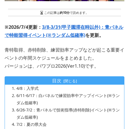
この記事は
約10分
で読めます。
※2026/7/4更新：
3/8-3/31(甲子園滞在時以外)：青パネル
で特能習得イベント(※ランダム低確率)
を更新。
青特取得、赤特削除、練習効率アップなどが起こる重要イ
ベントの年間スケジュールをまとめました。
バージョンは、パワプロ2026(Ver1.10)です。
目次
4/8：入学式
6/11-6/17：白パネルで練習効率中アップイベント(※ラン
ダム低確率)
6/26-7/2：青パネルで技術指導(赤特削除)イベント(※ラン
ダム低確率)
7/2：夏の県大会