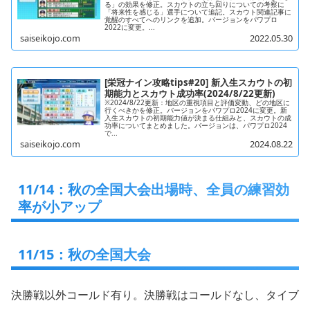
る」の効果を修正。スカウトの立ち回りについての考察に
「将来性を感じる」選手について追記。スカウト関連記事に
覚醒のすべてへのリンクを追加。バージョンをパワプロ
2022に変更。...
saiseikojo.com
2022.05.30
[栄冠ナイン攻略tips#20] 新入生スカウトの初
期能力とスカウト成功率(2024/8/22更新)
※2024/8/22更新：地区の重視項目と評価変動、どの地区に
行くべきかを修正。バージョンをパワプロ2024に変更。新
入生スカウトの初期能力値が決まる仕組みと、スカウトの成
功率についてまとめました。バージョンは、パワプロ2024
で...
saiseikojo.com
2024.08.22
11/14：秋の全国大会出場時、全員の練習効
率が小アップ
11/15：秋の全国大会
決勝戦以外コールド有り。決勝戦はコールドなし、タイブ