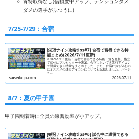
青特取得なし(信頼度中アップ、テンションダメ
ダメの選手がふつうに)
7/25-7/29：合宿
[栄冠ナイン攻略tips#7] 合宿で習得できる特
能まとめ(2026/7/11更新)
※2026/7/11更新：合宿で習得できる特能一覧を更新。指立
て伏せにプルヒッターを追加。合宿において各進行アイコン
で習得できる特能をまとめました。また、合宿に持ち込むの
にオススメの進行アイコンについても記載しました。バージ
ョ...
saiseikojo.com
2026.07.11
8/7：夏の甲子園
甲子園到着時に全員の練習効率が小アップ。
[栄冠ナイン攻略tips#6] 試合中に獲得できる