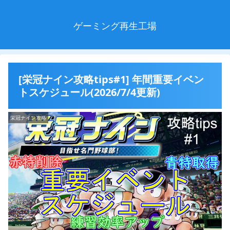
ゲーミング再生工場
[栄冠ナイン攻略tips#1] 年間重要イベン
トスケジュール(2026/7/4更新)
栄冠ナイン攻略