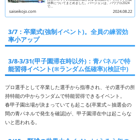
功率についてまとめました。バージョンは、パワプロ2024
で...
saiseikojo.com
2024.08.22
3/7：卒業式(強制イベント)。全員の練習効
率小アップ
3/8-3/31(甲子園滞在時以外)：青パネルで特
能習得イベント(※ランダム低確率)(検証中)
プロ選手として卒業した選手から指導され、その選手の所
持特能の中からランダムで特能習得できるイベント。
春甲子園出場が決まっていても起こる(卒業式～抽選会の
間の青パネルで発生を確認)が、甲子園滞在中は起こらな
いと思われる。