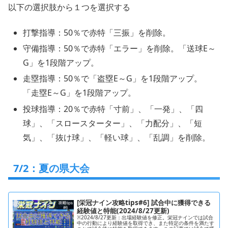
以下の選択肢から１つを選択する
打撃指導：50％で赤特「三振」を削除。
守備指導：50％で赤特「エラー」を削除。「送球E～
G」を1段階アップ。
走塁指導：50％で「盗塁E～G」を1段階アップ。
「走塁E～G」を1段階アップ。
投球指導：20％で赤特「寸前」、「一発」、「四
球」、「スロースターター」、「力配分」、「短
気」、「抜け球」、「軽い球」、「乱調」を削除。
7/2：夏の県大会
[栄冠ナイン攻略tips#6] 試合中に獲得できる
経験値と特能(2024/8/27更新)
※2024/8/27更新：出場経験値を修正。栄冠ナインでは試合
中の行動により経験値を取得でき、また特定の条件を満たす