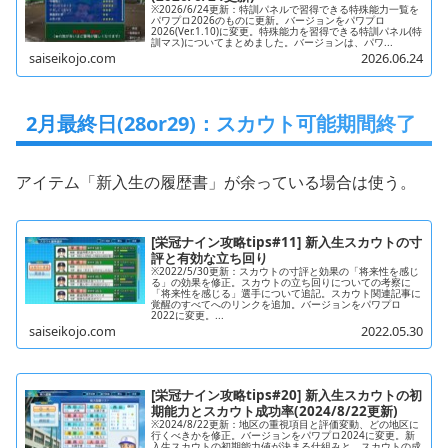
※2026/6/24更新：特訓パネルで習得できる特殊能力一覧を
パワプロ2026のものに更新。バージョンをパワプロ
2026(Ver.1.10)に変更。特殊能力を習得できる特訓パネル(特
訓マス)についてまとめました。バージョンは、パワ...
saiseikojo.com
2026.06.24
2月最終日(28or29)：スカウト可能期間終了
アイテム「新入生の履歴書」が余っている場合は使う。
[栄冠ナイン攻略tips#11] 新入生スカウトの寸
評と有効な立ち回り
※2022/5/30更新：スカウトの寸評と効果の「将来性を感じ
る」の効果を修正。スカウトの立ち回りについての考察に
「将来性を感じる」選手について追記。スカウト関連記事に
覚醒のすべてへのリンクを追加。バージョンをパワプロ
2022に変更。...
saiseikojo.com
2022.05.30
[栄冠ナイン攻略tips#20] 新入生スカウトの初
期能力とスカウト成功率(2024/8/22更新)
※2024/8/22更新：地区の重視項目と評価変動、どの地区に
行くべきかを修正。バージョンをパワプロ2024に変更。新
入生スカウトの初期能力値が決まる仕組みと、スカウトの成