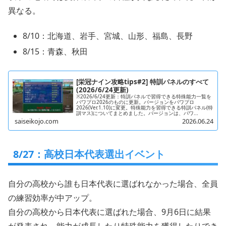
異なる。
8/10：北海道、岩手、宮城、山形、福島、長野
8/15：青森、秋田
[栄冠ナイン攻略tips#2] 特訓パネルのすべて
(2026/6/24更新)
※2026/6/24更新：特訓パネルで習得できる特殊能力一覧を
パワプロ2026のものに更新。バージョンをパワプロ
2026(Ver.1.10)に変更。特殊能力を習得できる特訓パネル(特
訓マス)についてまとめました。バージョンは、パワ...
saiseikojo.com
2026.06.24
8/27：高校日本代表選出イベント
自分の高校から誰も日本代表に選ばれなかった場合、全員
の練習効率が中アップ。
自分の高校から日本代表に選ばれた場合、9月6日に結果
が発表され、能力が成長したり特殊能力を獲得したりでき