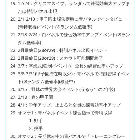
12/24：クリスマスイブ。ランダムで練習効率大アップま
たは特訓パネル出現
2/1-2/10：甲子園出場決定時に青パネルでインタビュー
(青特取得)イベント(※ランダム低確率)
2/18-2/24：白パネルで練習効率中アップイベント(※ラン
ダム低確率)
2月最終日(28or29)：特訓パネル出現イベント
2月最終日(28or29)：スカウト可能期間終了
3/7：卒業式(強制イベント)。全員の練習効率小アップ
3/8-3/31(甲子園滞在時以外)：青パネルで特能習得イベン
ト(※ランダム低確率)(検証中)
3/15：野球の世界大会イベント(うるう年の2年後)
3/18：春の甲子園
4/1：学年アップ。止まると全員の練習効率小アップ
オマケ1：青パネルイベント練習指示で青特取得
野手
投手
オマケ2：長期休み中の青パネルで「トレーニングルー