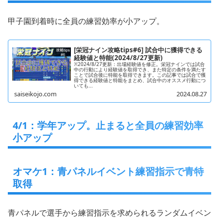
甲子園到着時に全員の練習効率が小アップ。
[栄冠ナイン攻略tips#6] 試合中に獲得できる
経験値と特能(2024/8/27更新)
※2024/8/27更新：出場経験値を修正。栄冠ナインでは試合
中の行動により経験値を取得でき、また特定の条件を満たす
ことで試合後に特能を取得できます。この記事では試合で獲
得できる経験値と特能をまとめ、試合中のオススメ行動につ
いても...
saiseikojo.com
2024.08.27
4/1：学年アップ。止まると全員の練習効率
小アップ
オマケ1：青パネルイベント練習指示で青特
取得
青パネルで選手から練習指示を求められるランダムイベン