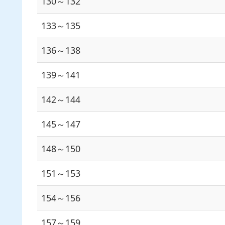
130～132
133～135
136～138
139～141
142～144
145～147
148～150
151～153
154～156
157～159