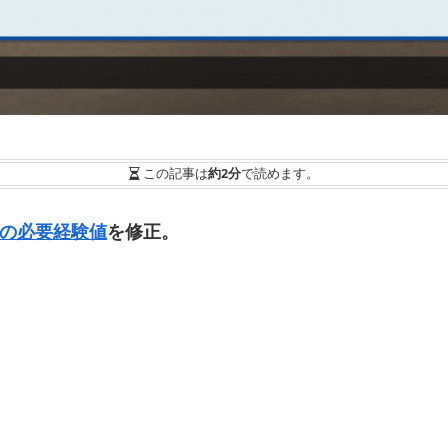
この記事は
約2分
で読めます。
力の必要経験値
を修正。