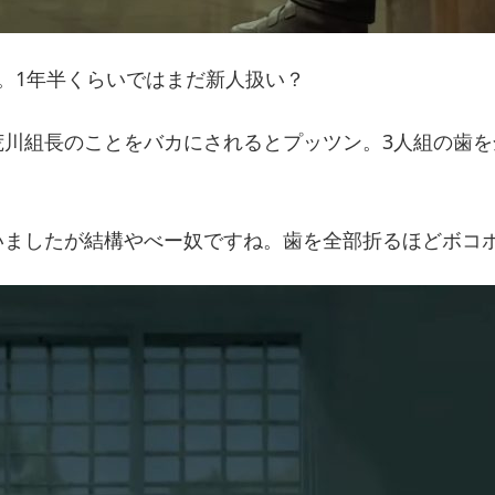
。1年半くらいではまだ新人扱い？
荒川組長のことをバカにされるとプッツン。3人組の歯
いましたが結構やべー奴ですね。歯を全部折るほどボコ