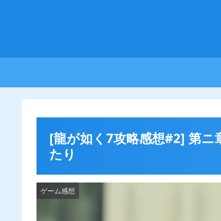
[龍が如く7攻略感想#2] 
たり
ゲーム感想