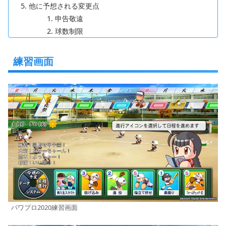
他に予想される変更点
申告敬遠
球数制限
練習画面
パワプロ2020練習画面