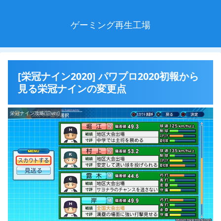
ゲーミング再生工場
[栄冠ナイン2020] パワプロ2020初報から
見る栄冠ナインの変更点
栄冠ナイン攻略(旧ver)