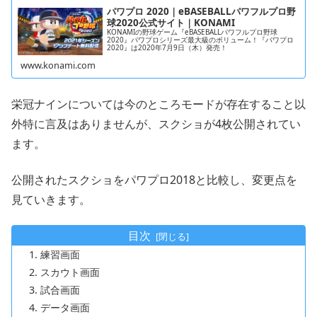
パワプロ 2020｜eBASEBALLパワフルプロ野
球2020公式サイト｜KONAMI
KONAMIの野球ゲーム『eBASEBALLパワフルプロ野球
2020』パワプロシリーズ最大級のボリューム！『パワプロ
2020』は2020年7月9日（木）発売！
www.konami.com
栄冠ナインについては今のところモードが存在すること以
外特に言及はありませんが、スクショが4枚公開されてい
ます。
公開されたスクショをパワプロ2018と比較し、変更点を
見ていきます。
目次
練習画面
スカウト画面
試合画面
データ画面