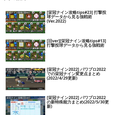
[栄冠ナイン攻略tips#23] 打撃投
栄冠ナイン攻略(旧ver)
球データから見る強戦術
(Ver.2022)
[旧ver][栄冠ナイン攻略tips#13]
栄冠ナイン攻略(旧ver)
打撃投球データから見る強戦術
[栄冠ナイン2022] パワプロ2022
栄冠ナイン攻略(旧ver)
での栄冠ナイン変更点まとめ
(2022/4/29更新)
[栄冠ナイン2022] パワプロ2022
栄冠ナイン攻略(旧ver)
の新特殊能力まとめ(2022/5/30更
新)