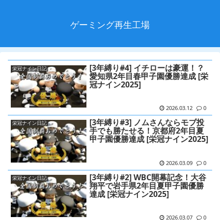
ゲーミング再生工場
[3年縛り#4] イチローは豪運！？
栄冠ナイン日記
愛知県2年目春甲子園優勝達成 [栄
冠ナイン2025]
2026.03.12
0
[3年縛り#3] ノムさんならモブ投
栄冠ナイン日記
手でも勝たせる！京都府2年目夏
甲子園優勝達成 [栄冠ナイン2025]
2026.03.09
0
[3年縛り#2] WBC開幕記念！大谷
栄冠ナイン日記
翔平で岩手県2年目夏甲子園優勝
達成 [栄冠ナイン2025]
2026.03.07
0