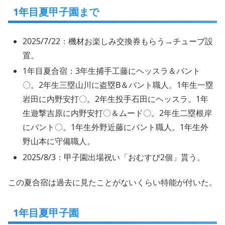
1年目夏甲子園まで
2025/7/22：機材お楽しみ交換券もらう→チューブ設
置。
1年目夏合宿：3年生捕手工藤にヘッスラ＆バント
〇。2年生三塁山川に盗塁B＆バント職人。1年生一塁
岩田に内野安打〇。2年生投手石田にヘッスラ。1年
生遊撃吉原に内野安打〇＆ムード〇。2年生二塁根岸
にバント〇。1年生外野近藤にバント職人。1年生外
野山本に守備職人。
2025/8/3：甲子園出場祝い「おむすび2個」貰う。
この夏合宿は過去に見たことがないくらい特能が付いた。
1年目夏甲子園