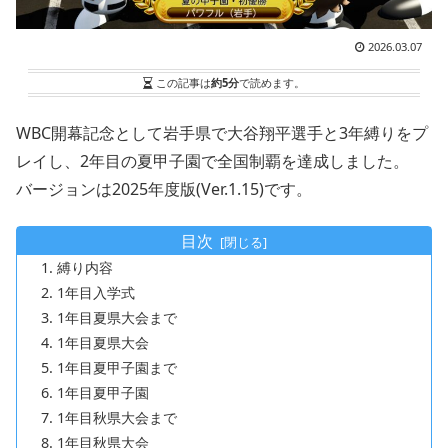
2026.03.07
この記事は
約5分
で読めます。
WBC開幕記念として岩手県で大谷翔平選手と3年縛りをプ
レイし、2年目の夏甲子園で全国制覇を達成しました。
バージョンは2025年度版(Ver.1.15)です。
目次
縛り内容
1年目入学式
1年目夏県大会まで
1年目夏県大会
1年目夏甲子園まで
1年目夏甲子園
1年目秋県大会まで
1年目秋県大会