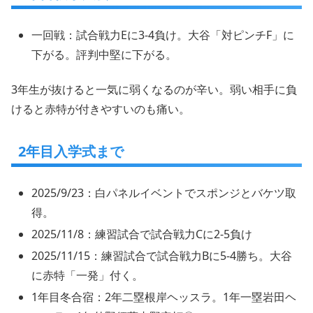
一回戦：試合戦力Eに3-4負け。大谷「対ピンチF」に
下がる。評判中堅に下がる。
3年生が抜けると一気に弱くなるのが辛い。弱い相手に負
けると赤特が付きやすいのも痛い。
2年目入学式まで
2025/9/23：白パネルイベントでスポンジとバケツ取
得。
2025/11/8：練習試合で試合戦力Cに2-5負け
2025/11/15：練習試合で試合戦力Bに5-4勝ち。大谷
に赤特「一発」付く。
1年目冬合宿：2年二塁根岸ヘッスラ。1年一塁岩田ヘ