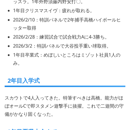
ッスラ。1年外野須藤内野安打〇。
1年目クリスマスイヴ：疲れが取れる。
2026/2/10：特訓パネルで2年捕手高橋ハイボールヒ
ッター取得
2026/2/28：練習試合で試合戦力Aに4-3勝ち。
2026/3/2：特訓パネルで大谷投手重い球取得。
1年目卒業式：めぼしいところはミゾット社員1人の
み。
2年目入学式
スカウトで4人入ってきた。特筆すべきは高橋。能力がほ
ぼオールCで即スタメン遊撃手に抜擢。これで二遊間の守
備がかなり固くなった。