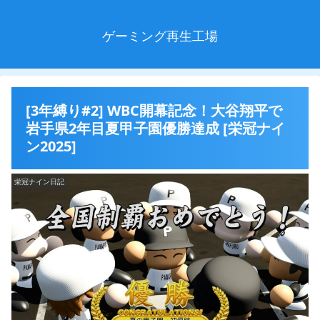
ゲーミング再生工場
[3年縛り#2] WBC開幕記念！大谷翔平で
岩手県2年目夏甲子園優勝達成 [栄冠ナイ
ン2025]
栄冠ナイン日記