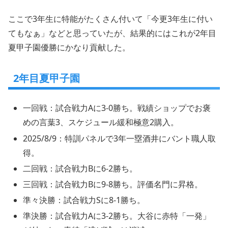
ここで3年生に特能がたくさん付いて「今更3年生に付い
てもなぁ」などと思っていたが、結果的にはこれが2年目
夏甲子園優勝にかなり貢献した。
2年目夏甲子園
一回戦：試合戦力Aに3-0勝ち。戦績ショップでお褒
めの言葉3、スケジュール緩和極意2購入。
2025/8/9：特訓パネルで3年一塁酒井にバント職人取
得。
二回戦：試合戦力Bに6-2勝ち。
三回戦：試合戦力Bに9-8勝ち。評価名門に昇格。
準々決勝：試合戦力Sに8-1勝ち。
準決勝：試合戦力Aに3-2勝ち。大谷に赤特「一発」