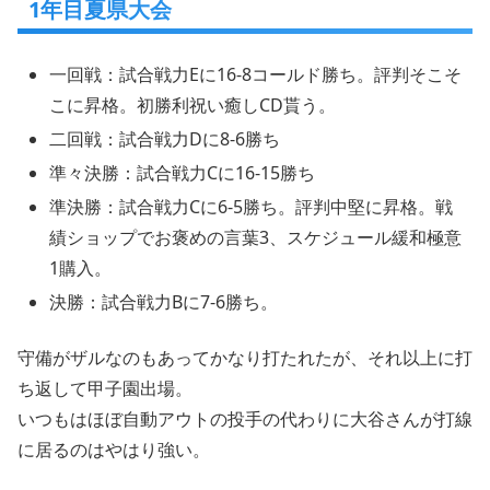
1年目夏県大会
一回戦：試合戦力Eに16-8コールド勝ち。評判そこそ
こに昇格。初勝利祝い癒しCD貰う。
二回戦：試合戦力Dに8-6勝ち
準々決勝：試合戦力Cに16-15勝ち
準決勝：試合戦力Cに6-5勝ち。評判中堅に昇格。戦
績ショップでお褒めの言葉3、スケジュール緩和極意
1購入。
決勝：試合戦力Bに7-6勝ち。
守備がザルなのもあってかなり打たれたが、それ以上に打
ち返して甲子園出場。
いつもはほぼ自動アウトの投手の代わりに大谷さんが打線
に居るのはやはり強い。