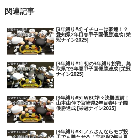
関連記事
[3年縛り#4] イチローは豪運！？
栄冠ナイン日記
愛知県2年目春甲子園優勝達成 [栄
冠ナイン2025]
[3年縛り#1] 初の3年縛り挑戦。鳥
栄冠ナイン日記
取県で3年夏甲子園優勝達成 [栄冠
ナイン2025]
[3年縛り#5] WBC準々決勝直前！
栄冠ナイン日記
山本由伸で宮崎県2年目春甲子園
優勝達成 [栄冠ナイン2025]
[3年縛り#3] ノムさんならモブ投
栄冠ナイン日記
手でも勝たせる！京都府2年目夏