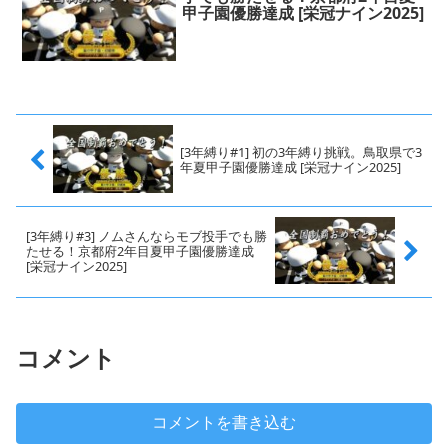
甲子園優勝達成 [栄冠ナイン2025]
[3年縛り#1] 初の3年縛り挑戦。鳥取県で3
年夏甲子園優勝達成 [栄冠ナイン2025]
[3年縛り#3] ノムさんならモブ投手でも勝
たせる！京都府2年目夏甲子園優勝達成
[栄冠ナイン2025]
コメント
コメントを書き込む