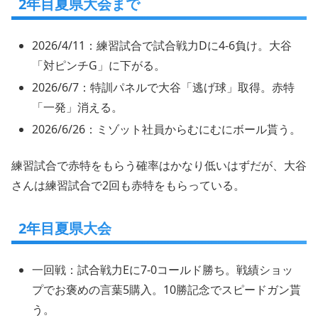
2年目夏県大会まで
2026/4/11：練習試合で試合戦力Dに4-6負け。大谷
「対ピンチG」に下がる。
2026/6/7：特訓パネルで大谷「逃げ球」取得。赤特
「一発」消える。
2026/6/26：ミゾット社員からむにむにボール貰う。
練習試合で赤特をもらう確率はかなり低いはずだが、大谷
さんは練習試合で2回も赤特をもらっている。
2年目夏県大会
一回戦：試合戦力Eに7-0コールド勝ち。戦績ショッ
プでお褒めの言葉5購入。10勝記念でスピードガン貰
う。