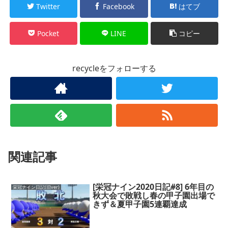
Twitter
Facebook
はてブ
Pocket
LINE
コピー
recycleをフォローする
関連記事
[栄冠ナイン2020日記#8] 6年目の
栄冠ナイン日記(旧ver)
秋大会で敗戦し春の甲子園出場で
きず＆夏甲子園5連覇達成