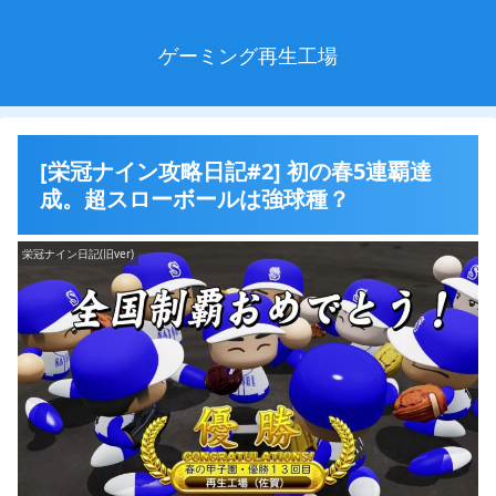
ゲーミング再生工場
[栄冠ナイン攻略日記#2] 初の春5連覇達
成。超スローボールは強球種？
栄冠ナイン日記(旧ver)