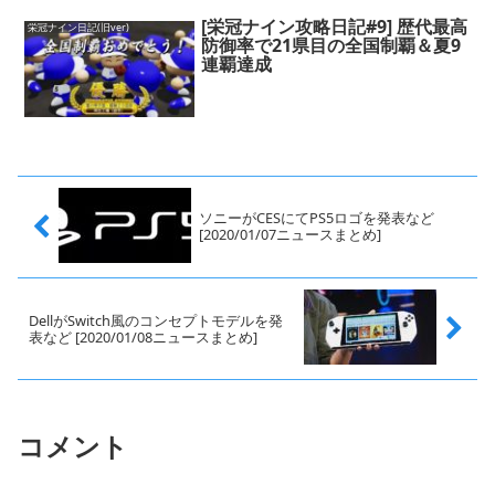
[栄冠ナイン攻略日記#9] 歴代最高
栄冠ナイン日記(旧ver)
防御率で21県目の全国制覇＆夏9
連覇達成
ソニーがCESにてPS5ロゴを発表など
[2020/01/07ニュースまとめ]
DellがSwitch風のコンセプトモデルを発
表など [2020/01/08ニュースまとめ]
コメント