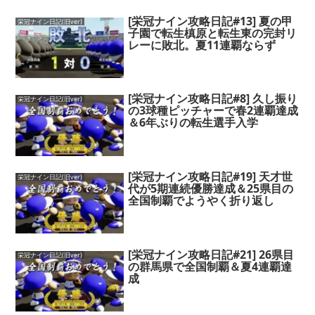
[栄冠ナイン攻略日記#13] 夏の甲
栄冠ナイン日記(旧ver)
子園で転生槙原と転生東の完封リ
レーに敗北。夏11連覇ならず
[栄冠ナイン攻略日記#8] 久し振り
栄冠ナイン日記(旧ver)
の3球種ピッチャーで春2連覇達成
＆6年ぶりの転生選手入学
[栄冠ナイン攻略日記#19] 天才世
栄冠ナイン日記(旧ver)
代が5期連続優勝達成＆25県目の
全国制覇でようやく折り返し
[栄冠ナイン攻略日記#21] 26県目
栄冠ナイン日記(旧ver)
の群馬県で全国制覇＆夏4連覇達
成