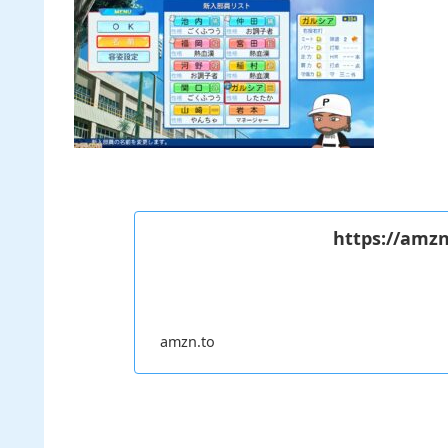
https://amzn
amzn.to