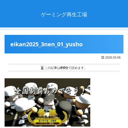
ゲーミング再生工場
eikan2025_3nen_01_yusho
2026.03.06
この記事は
約0分
で読めます。