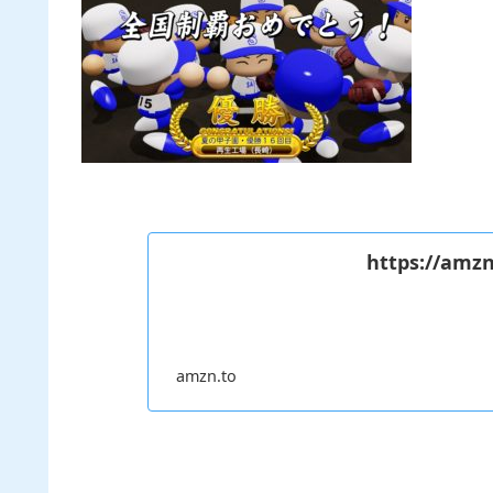
https://amzn
amzn.to