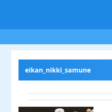
eikan_nikki_samune