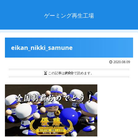
ゲーミング再生工場
eikan_nikki_samune
2020.08.09
この記事は
約0分
で読めます。