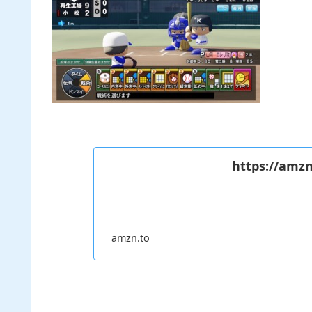
https://amzn
amzn.to