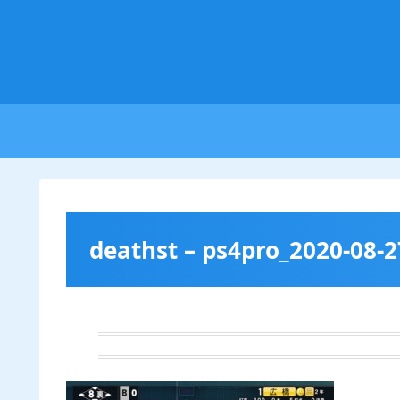
deathst – ps4pro_2020-08-2