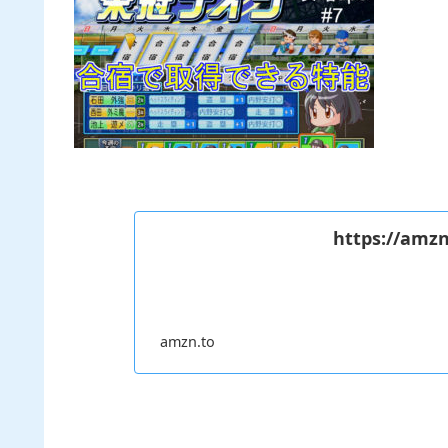
https://amzn
amzn.to