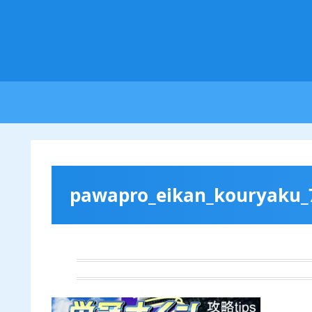
pawapro_eikan_kouryaku_