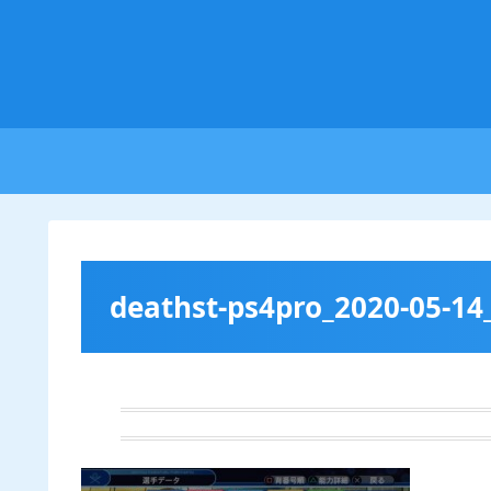
deathst-ps4pro_2020-05-14