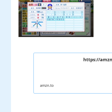
https://amzn
amzn.to